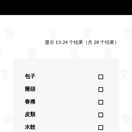
按
显示 13-24 个结果（共 28 个结果）
最
新
包子
内
饅頭
容
春捲
排
序
皮類
水餃