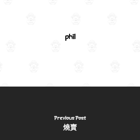
phil
Previous Post
燒賣