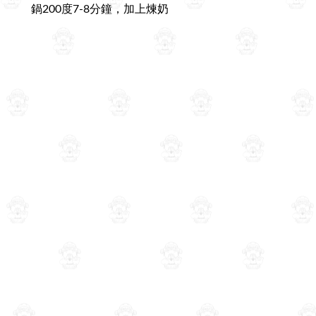
鍋200度7-8分鐘，加上煉奶