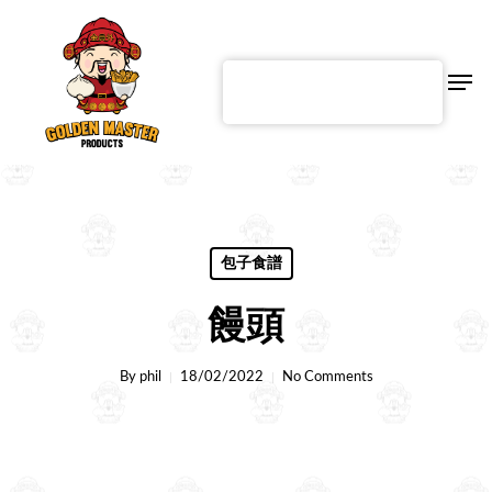
Skip
to
main
content
Men
Chinese
包子食譜
饅頭
By
phil
18/02/2022
No Comments