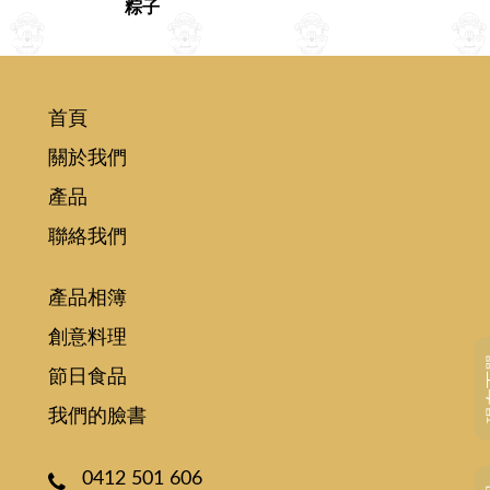
粽⼦
首頁
關於我們
產品
聯絡我們
產品相簿
創意料理
現
節日食品
我們的臉書
0412 501 606